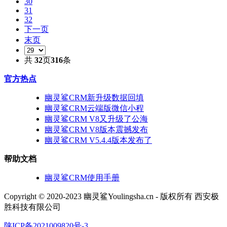
30
31
32
下一页
末页
共
32
页
316
条
官方热点
幽灵鲨CRM新升级数据回填
幽灵鲨CRM云端版微信小程
幽灵鲨CRM V8又升级了公海
幽灵鲨CRM V8版本震撼发布
幽灵鲨CRM V5.4.4版本发布了
帮助文档
幽灵鲨CRM使用手册
Copyright © 2020-2023 幽灵鲨Youlingsha.cn - 版权所有 西安极
胜科技有限公司
陕ICP备2021009820号-3