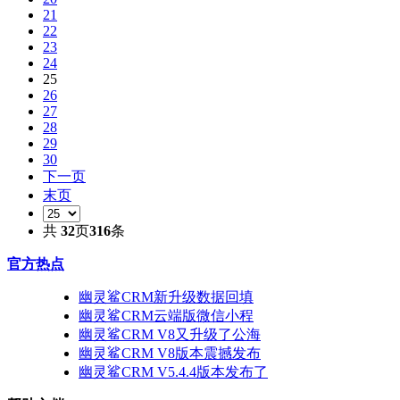
21
22
23
24
25
26
27
28
29
30
下一页
末页
共
32
页
316
条
官方热点
幽灵鲨CRM新升级数据回填
幽灵鲨CRM云端版微信小程
幽灵鲨CRM V8又升级了公海
幽灵鲨CRM V8版本震撼发布
幽灵鲨CRM V5.4.4版本发布了