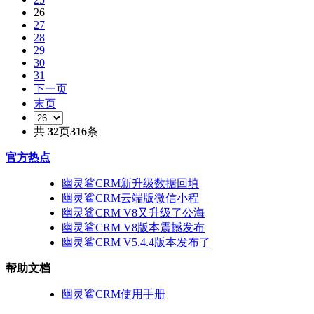
26
27
28
29
30
31
下一页
末页
共
32
页
316
条
官方热点
幽灵鲨CRM新升级数据回填
幽灵鲨CRM云端版微信小程
幽灵鲨CRM V8又升级了公海
幽灵鲨CRM V8版本震撼发布
幽灵鲨CRM V5.4.4版本发布了
帮助文档
幽灵鲨CRM使用手册