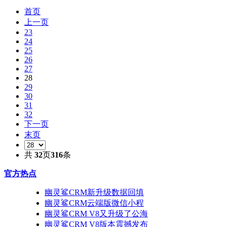
首页
上一页
23
24
25
26
27
28
29
30
31
32
下一页
末页
共
32
页
316
条
官方热点
幽灵鲨CRM新升级数据回填
幽灵鲨CRM云端版微信小程
幽灵鲨CRM V8又升级了公海
幽灵鲨CRM V8版本震撼发布